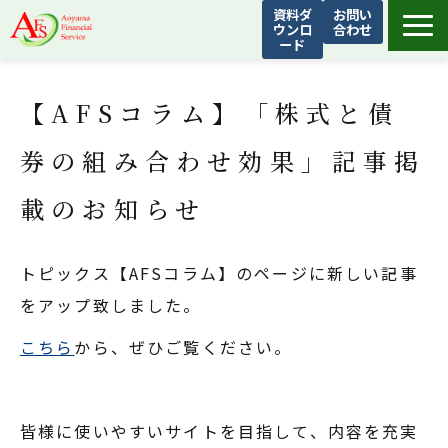
資料ダ
お問い
ウンロ
合わせ
ード
青山フィナンシャルサービスについて
【AFSコラム】「株式と債
サービス
お客様の声
券の組み合わせ効果」記事掲
AFSトピックス
載のお知らせ
よくあるご質問
会社概要
トピックス【AFSコラム】のページに新しい記事
をアップ致しました。
こちら
から、ぜひご覧ください。
皆様に使いやすいサイトを目指して、内容を充実