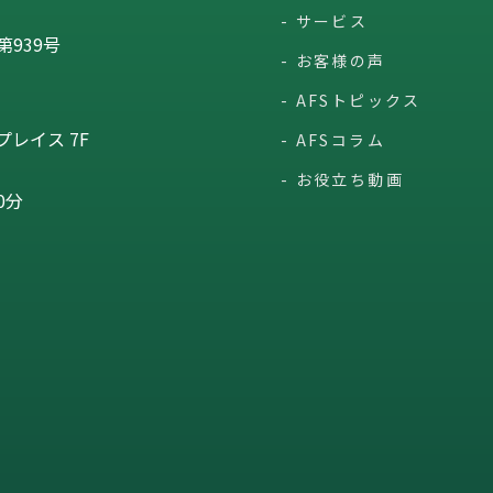
サービス
939号
お客様の声
AFSトピックス
レイス 7F
AFSコラム
お役立ち動画
0分