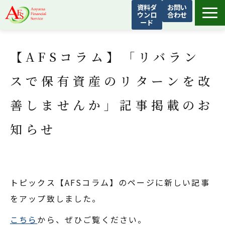
資料ダ
お問い
ウンロ
合わせ
ード
青山フィナンシャルサービスについて
【AFSコラム】「リバラン
サービス
お客様の声
スで保有資産のリターンを改
AFSトピックス
善しませんか」記事掲載のお
よくあるご質問
知らせ
会社概要
トピックス【AFSコラム】のページに新しい記事
をアップ致しました。
こちら
から、ぜひご覧ください。