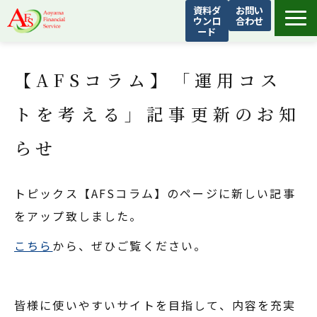
資料ダ
お問い
ウンロ
合わせ
ード
青山フィナンシャルサービスについて
【AFSコラム】「運用コス
サービス
お客様の声
トを考える」記事更新のお知
AFSトピックス
らせ
よくあるご質問
会社概要
トピックス【AFSコラム】のページに新しい記事
をアップ致しました。
こちら
から、ぜひご覧ください。
皆様に使いやすいサイトを目指して、内容を充実