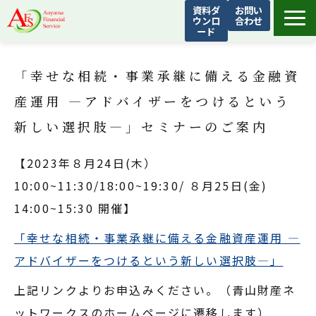
資料ダ
お問い
ウンロ
合わせ
ード
青山フィナンシャルサービスについて
「幸せな相続・事業承継に備える金融資
サービス
産運用 ―アドバイザーをつけるという
お客様の声
新しい選択肢―」セミナーのご案内
AFSトピックス
よくあるご質問
【2023年８月24日(木）
会社概要
10:00~11:30/18:00~19:30/ ８月25日(金)
14:00~15:30 開催】 ​​​​​​
「幸せな相続・事業承継に備える金融資産運用 ―
アドバイザーをつけるという新しい選択肢―」
上記リンクよりお申込みください。（青山財産ネ
ットワークスのホームページに遷移します）